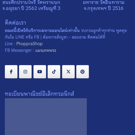
ชนะศึกปราบไพรี วัดพรานนก
มหาราช วัดอินทาราม
จ.อยุธยา ปี 2562 เหรียญที่ 3
จ.กรุงเทพฯ ปี 2516
0
0
ติดต่อเรา
ขณะนี้เปิดให้บริการเฉพาะออนไลน์เท่านั้น
รบกวนลูกค้าทุกท่าน พูดคุย
กันใน LINE หรือ FB | ต้องการสั่งบูชา - สอบถาม ติดต่อได้ที่
Line :
PhoppraShop
FB Messenger :
แมนภพพระ
ทะเบียนพาณิชย์อิเล็กทรอนิกส์
เหรียญพระเจ้าตากสินมหาราช
ชุดเหรียญกู้อิสรภาพ สมเด็จ
ชนะศึกปราบไพรี วัดพรานนก
พระเจ้าตากสินมหาราช วัดหงส์
จ.อยุธยา ปี 2562 เหรียญที่ 2
รัตนาราม จ.กรุงเทพฯ ปี 2527
0
0