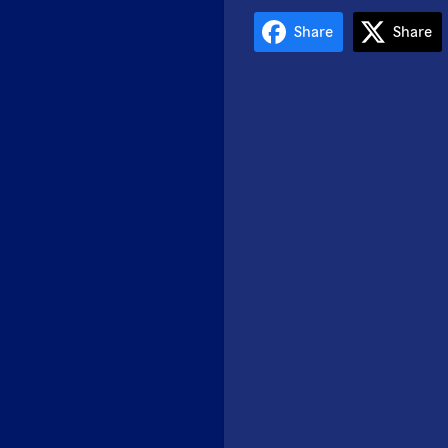
Share
Share