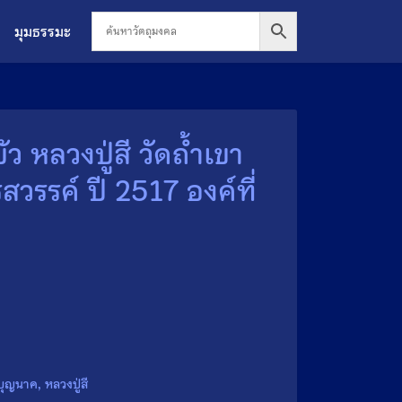
มุมธรรมะ
ว หลวงปู่สี วัดถ้ำเขา
วรรค์ ปี 2517 องค์ที่
าบุญนาค
,
หลวงปู่สี