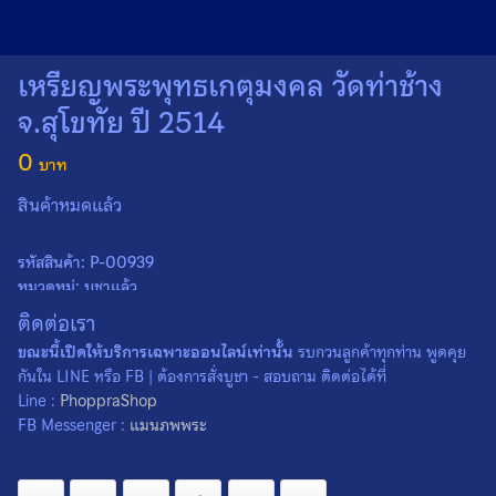
Search
Search
for:
เหรียญพระพุทธเกตุมงคล วัดท่าช้าง
จ.สุโขทัย ปี 2514
0
สินค้าหมดแล้ว
รหัสสินค้า:
P-00939
หมวดหมู่:
บูชาแล้ว
ป้ายกำกับ:
พระพุทธเกตุมงคล
,
วัดท่าช้าง
,
สุโขทัย
ติดต่อเรา
ขณะนี้เปิดให้บริการเฉพาะออนไลน์เท่านั้น
รบกวนลูกค้าทุกท่าน พูดคุย
กันใน LINE หรือ FB | ต้องการสั่งบูชา - สอบถาม ติดต่อได้ที่
Line :
PhoppraShop
FB Messenger :
แมนภพพระ