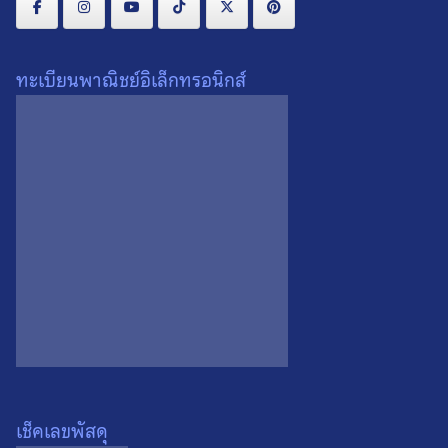
ทะเบียนพาณิชย์อิเล็กทรอนิกส์
น้ำหนัก
0.1 กรัม
เนื้อ
โลหะ
สั่งผ่าน Line :
สั่งผ่าน FB Messenger :
ค่าส่ง : เริ่มต้น
พื้นที่ห่างไกล :
เช็คเลขพัสดุ