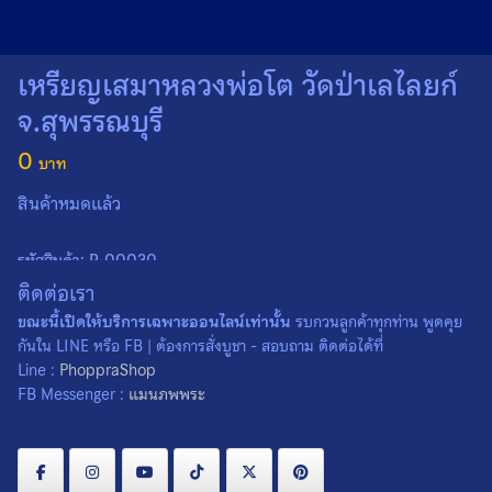
Search
Search
for:
เหรียญเสมาหลวงพ่อโต วัดป่าเลไลยก์
จ.สุพรรณบุรี
0
สินค้าหมดแล้ว
รหัสสินค้า:
P-00030
หมวดหมู่:
บูชาแล้ว
ติดต่อเรา
ป้ายกำกับ:
วัดป่าเลไลยก์
,
สุพรรณบุรี
,
หลวงพ่อโต
ขณะนี้เปิดให้บริการเฉพาะออนไลน์เท่านั้น
รบกวนลูกค้าทุกท่าน พูดคุย
กันใน LINE หรือ FB | ต้องการสั่งบูชา - สอบถาม ติดต่อได้ที่
Line :
PhoppraShop
FB Messenger :
แมนภพพระ