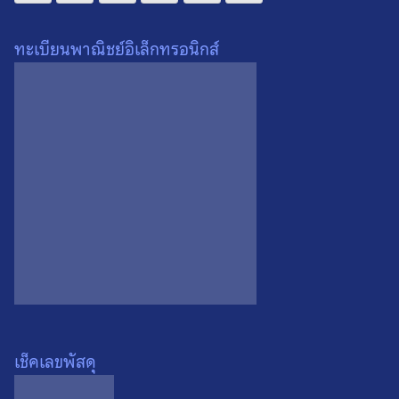
ทะเบียนพาณิชย์อิเล็กทรอนิกส์
น้ำหนัก
0.1 กรัม
เนื้อ
โลหะ
สั่งผ่าน Line :
สั่งผ่าน FB Messenger :
ค่าส่ง : เริ่มต้น
พื้นที่ห่างไกล :
เช็คเลขพัสดุ
สินค้าชิ้นใหญ่หรือหลายชิ้น :