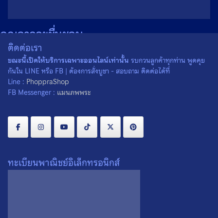
คุณอาจจะชื่นชอบ…
ติดต่อเรา
ขณะนี้เปิดให้บริการเฉพาะออนไลน์เท่านั้น
รบกวนลูกค้าทุกท่าน พูดคุย
กันใน LINE หรือ FB | ต้องการสั่งบูชา - สอบถาม ติดต่อได้ที่
Line :
PhoppraShop
FB Messenger :
แมนภพพระ
ทะเบียนพาณิชย์อิเล็กทรอนิกส์
พระกริ่งวิสาขะ เนื้อเงิน หลวงปู่
พระกริ่งวิสาขะ เนื้อเงิน หลวงปู่
คอน วัดชัยพฤกษมาลา
คอน วัดชัยพฤกษมาลา
จ.กรุงเทพฯ ปี 2535 องค์ที่ 1
จ.กรุงเทพฯ ปี 2535 องค์ที่ 2
0
0