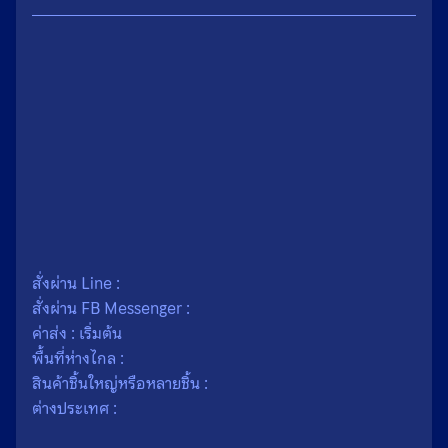
น้ำหนัก
0.1 กรัม
ขนาด
1.5 × 2.4 เซนติเมตร
เนื้อ
โลหะ
สั่งผ่าน Line :
สั่งผ่าน FB Messenger :
ค่าส่ง : เริ่มต้น
พื้นที่ห่างไกล :
สินค้าชิ้นใหญ่หรือหลายชิ้น :
ต่างประเทศ :