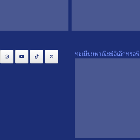
ทะเบียนพาณิชย์อิเล็กทรอนิ
ียญพระพุทธชินสีห์ รุ่นจารึก
เหรียญพระพุทธชินสีห์ รุ่นจ
ืองจีน พิมพ์ใหญ่ สมเด็จพระ
เมืองจีน พิมพ์ใหญ่ สมเด็จ
สังวร สมเด็จพระสังฆราชฯ
ญาณสังวร สมเด็จพระสังฆ
รุงเทพฯ ปี 2536 เหรียญที่ 2
จ.กรุงเทพฯ ปี 2536 เหรียญท
0
500