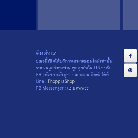
ติดต่อเรา
ขณะนี้เปิดให้บริการเฉพาะออนไลน์เท่านั้น
รบกวนลูกค้าทุกท่าน พูดคุยกันใน LINE หรือ
FB | ต้องการสั่งบูชา - สอบถาม ติดต่อได้ที่
เหรียญพระพุทธชินสีห์ รุ่นจารึก
เหร
Line :
PhoppraShop
เมืองจีน พิมพ์ใหญ่ สมเด็จพระ
เม
FB Messenger :
แมนภพพระ
ญาณสังวร สมเด็จพระสังฆราชฯ
ญาณ
จ.กรุงเทพฯ ปี 2536 เหรียญที่ 3
จ.ก
0