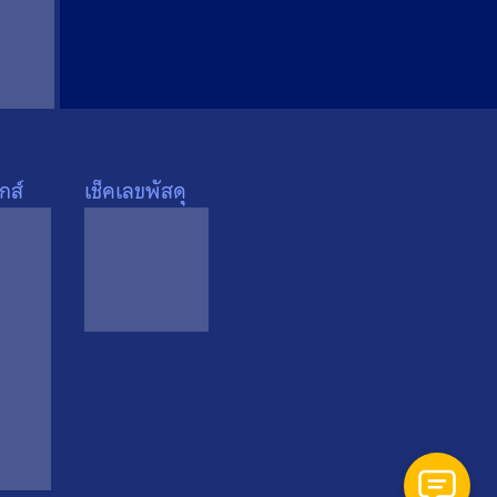
กส์
เช็คเลขพัสดุ
ารึก
พระ
ราชฯ
ี่ 1