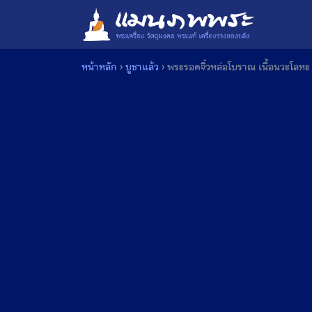
Skip
to
content
หน้าหลัก
›
บูชาแล้ว
›
พระรอดจิ๋วหล่อโบราณ เนื้อนวะโลหะ 