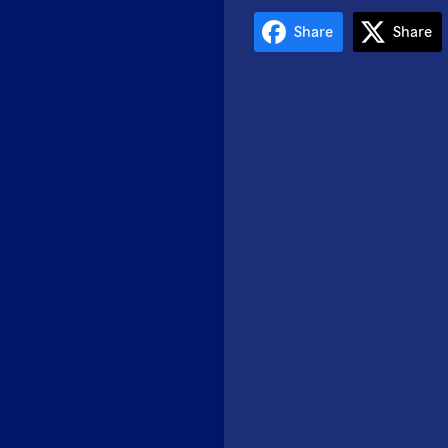
Share
Share