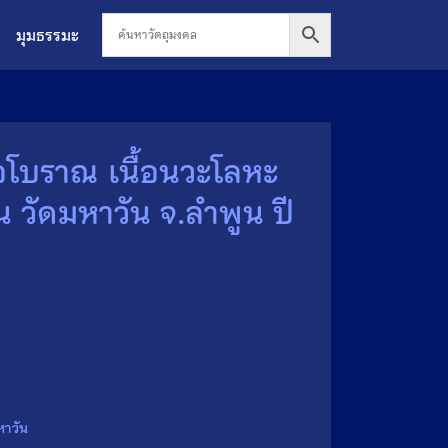
มุมธรรมะ
อโบราณ เนื้อนวะโลหะ
น วัดมหาวัน จ.ลำพูน ปี
5
หาวัน