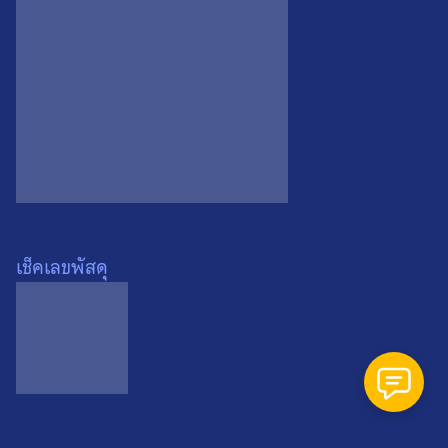
800
0
เช็คเลขพัสดุ
พระผงใบโพธิ์โรยเกศา พระ
อาจารย์เปลี่ยน วัดบ้านปง
จ.เชียงใหม่ ปี 2536 องค์ที่ 3
0