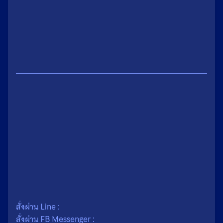
น้ำหนัก
0.1 กรัม
ขนาด
1.9 × 2.3 เซนติเมตร
เนื้อ
ผง
สั่งผ่าน Line :
สั่งผ่าน FB Messenger :