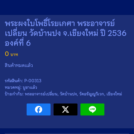
พระผงใบโพธิ์โรยเกศา พระอาจารย์
เปลี่ยน วัดบ้านปง จ.เชียงใหม่ ปี 2536
องค์ที่ 6
Search
Search
0
for:
สินค้าหมดแล้ว
รหัสสินค้า:
P-00313
หมวดหมู่:
บูชาแล้ว
ป้ายกำกับ:
พระอาจารย์เปลี่ยน
,
วัดบ้านปง
,
วัดอรัญญวิเวก
,
เชียงใหม่