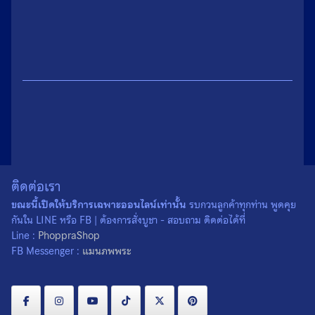
ติดต่อเรา
น้ำหนัก
0.1 กรัม
ขณะนี้เปิดให้บริการเฉพาะออนไลน์เท่านั้น
รบกวนลูกค้าทุกท่าน พูดคุย
เนื้อ
โลหะ
กันใน LINE หรือ FB | ต้องการสั่งบูชา - สอบถาม ติดต่อได้ที่
Line :
PhoppraShop
สั่งผ่าน Line :
FB Messenger :
แมนภพพระ
สั่งผ่าน FB Messenger :
ค่าส่ง : เริ่มต้น
พื้นที่ห่างไกล :