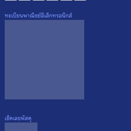
สินค้าชิ้นใหญ่หรือหลายชิ้น :
ต่างประเทศ :
ทะเบียนพาณิชย์อิเล็กทรอนิกส์
คุณอาจจะชื่นชอบ…
เช็คเลขพัสดุ
เหรียญไพรีพินาศย่าโม ท้าวสุร
นารี จ.นครราชสีมา ปี 2535