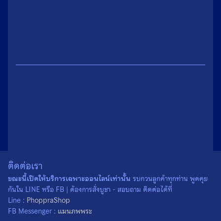
น้ำหนัก
0.1 กรัม
ขนาด
0.4 × 1.5 เซนติเมตร
ติดต่อเรา
ขณะนี้เปิดให้บริการเฉพาะออนไลน์เท่านั้น
รบกวนลูกค้าทุกท่าน พูดคุย
เนื้อ
โลหะ
กันใน LINE หรือ FB | ต้องการสั่งบูชา - สอบถาม ติดต่อได้ที่
สั่งผ่าน Line :
Line :
PhoppraShop
สั่งผ่าน FB Messenger :
FB Messenger :
แมนภพพระ