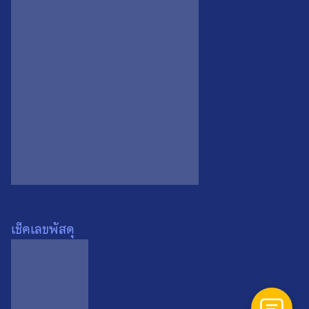
คุณอาจจะชื่นชอบ…
เช็คเลขพัสดุ
เหรียญลงยาพระราหู สุริยัน
เหรียญลงยาพระราหู สุริยัน
จันทรา วัดศรีษะทอง จ.นครปฐม
จันทรา วัดศรีษะทอง จ.นครปฐม
ปี 2563 เหรียญที่ 3
ปี 2563 เหรียญที่ 1
0
0