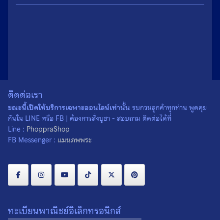
น้ำหนัก
0.1 กรัม
ติดต่อเรา
ขนาด
1.9 × 2.4 เซนติเมตร
ขณะนี้เปิดให้บริการเฉพาะออนไลน์เท่านั้น
รบกวนลูกค้าทุกท่าน พูดคุย
เนื้อ
โลหะ
กันใน LINE หรือ FB | ต้องการสั่งบูชา - สอบถาม ติดต่อได้ที่
Line :
PhoppraShop
สั่งผ่าน Line :
FB Messenger :
แมนภพพระ
สั่งผ่าน FB Messenger :
ค่าส่ง : เริ่มต้น
พื้นที่ห่างไกล :
สินค้าชิ้นใหญ่หรือหลายชิ้น :
ต่างประเทศ :
ทะเบียนพาณิชย์อิเล็กทรอนิกส์