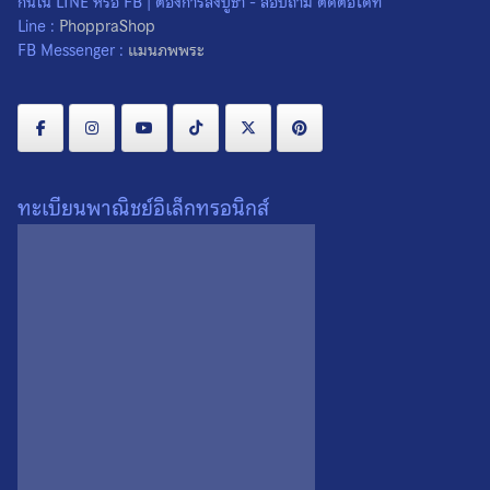
กันใน LINE หรือ FB | ต้องการสั่งบูชา - สอบถาม ติดต่อได้ที่
สั่งผ่าน Line :
Line :
PhoppraShop
สั่งผ่าน FB Messenger :
FB Messenger :
แมนภพพระ
ค่าส่ง : เริ่มต้น
พื้นที่ห่างไกล :
สินค้าชิ้นใหญ่หรือหลายชิ้น :
ต่างประเทศ :
ทะเบียนพาณิชย์อิเล็กทรอนิกส์
คุณอาจจะชื่นชอบ…