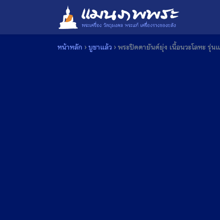
Skip
to
content
หน้าหลัก
›
บูชาแล้ว
›
พระปิดตายันต์ยุ่ง เนื้อนวะโลหะ รุ