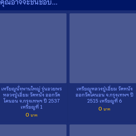
คุณอาจจะชื่นชอบ…
เหรียญนั่งพานใหญ่ รุ่นอวยพร
เหรียญหลวงปู่เอี่ยม วัดหนัง
หลวงปู่เอี่ยม วัดหนัง ออกวัด
ออกวัดโคนอน จ.กรุงเทพฯ ปี
โคนอน จ.กรุงเทพฯ ปี 2537
2515 เหรียญที่ 6
เหรียญที่ 1
0
0