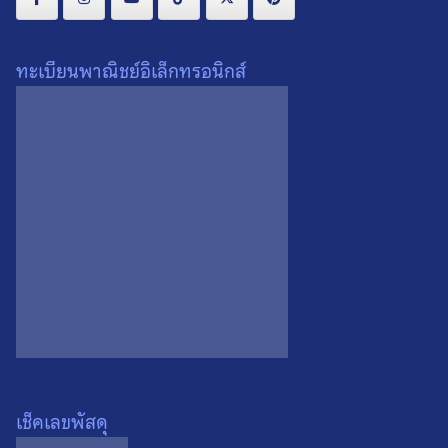
ทะเบียนพาณิชย์อิเล็กทรอนิกส์
เหรียญพระพุทธปัญจภาคีวารี
เหรียญพระพุทธปัญจภาคีวารี
ปาฏิหาริย์ วิสาขะ พุทธบูชา ปี
ปาฏิหาริย์ วิสาขะ พุทธบูชา ปี
2553 เหรียญที่ 3
2553 เหรียญที่ 2
0
0
เช็คเลขพัสดุ
เหรียญพระพุทธปัญจภาคีวารี