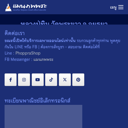
Skip
เมนู
to
content
หลวงปู่ทิม วัดพระขาว จ.อยุธยา
ติดต่อเรา
Home
»
หลวงปู่ทิม วัดพระขาว จ.อยุธยา
ขณะนี้เปิดให้บริการเฉพาะออนไลน์เท่านั้น
รบกวนลูกค้าทุกท่าน พูดคุย
01/09/2022
admin
ทำเนียบพระเกจิ คณาจารย์
,
ภาคกลาง
กันใน LINE หรือ FB | ต้องการสั่งบูชา - สอบถาม ติดต่อได้ที่
Line :
PhoppraShop
FB Messenger :
แมนภพพระ
ทะเบียนพาณิชย์อิเล็กทรอนิกส์