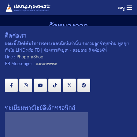
Skip
เมนู
to
content
วัดหนองจอก
ติดต่อเรา
ขณะนี้เปิดให้บริการเฉพาะออนไลน์เท่านั้น
รบกวนลูกค้าทุกท่าน พูดคุย
กันใน LINE หรือ FB | ต้องการสั่งบูชา - สอบถาม ติดต่อได้ที่
Line :
PhoppraShop
FB Messenger :
แมนภพพระ
หลวงพ่อยิด วัด
ทะเบียนพาณิชย์อิเล็กทรอนิกส์
หนองจอก
จ.ประจวบคีรีขันธ์
01/09/2022
ทำเนียบพระเกจิ คณาจารย์
,