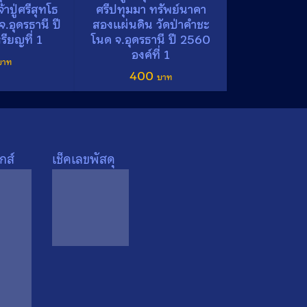
้าปู่ศรีสุทโธ
ศรีปทุมมา ทรัพย์นาคา
.อุดรธานี ปี
สองแผ่นดิน วัดป่าคำชะ
ียญที่ 1
โนด จ.อุดรธานี ปี 2560
องค์ที่ 1
400
กส์
เช็คเลขพัสดุ