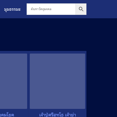
มุมธรรมะ
อุดมโชค
เจ้าปู่ศรีสุทโธ เจ้าย่า