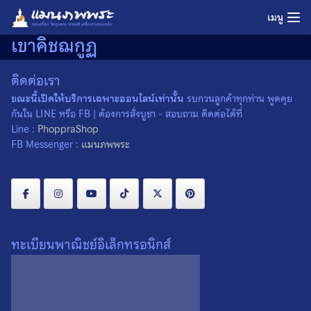
Skip
เมนู
to
เขาคิชฌกูฏ
content
ติดต่อเรา
ขณะนี้เปิดให้บริการเฉพาะออนไลน์เท่านั้น
รบกวนลูกค้าทุกท่าน พูดคุย
กันใน LINE หรือ FB | ต้องการสั่งบูชา - สอบถาม ติดต่อได้ที่
Line :
PhoppraShop
FB Messenger :
แมนภพพระ
ทะเบียนพาณิชย์อิเล็กทรอนิกส์
พระกริ่ง พระสีวลีจกบาตร พ่อ
พระผงจันทร์ลอย ฝังเกศา
ท่านเขียน วัดกะทิง จ.จันทบุรี
หลวงพ่อเขียน วัดกะทิง
ปี 2554 องค์ที่ 1
จ.จันทบุรี องค์ที่ 1
0
300