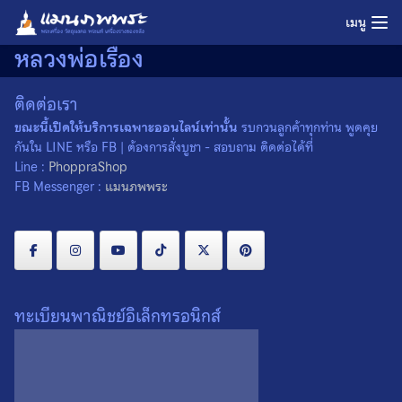
Skip
เมนู
to
หลวงพ่อเรือง
content
ติดต่อเรา
ขณะนี้เปิดให้บริการเฉพาะออนไลน์เท่านั้น
รบกวนลูกค้าทุกท่าน พูดคุย
กันใน LINE หรือ FB | ต้องการสั่งบูชา - สอบถาม ติดต่อได้ที่
Line :
PhoppraShop
FB Messenger :
แมนภพพระ
ทะเบียนพาณิชย์อิเล็กทรอนิกส์
เหรียญอาร์มหลวงพ่อเรือง วัด
หัววัง จ.สงขลา ปี 2536
เหรียญที่ 1
0