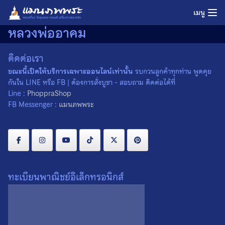
Skip
เมนู
to
หลวงพ่ออาคม
content
ติดต่อเรา
ขณะนี้เปิดให้บริการเฉพาะออนไลน์เท่านั้น
รบกวนลูกค้าทุกท่าน พูดคุย
กันใน LINE หรือ FB | ต้องการสั่งบูชา - สอบถาม ติดต่อได้ที่
Line :
PhoppraShop
FB Messenger :
แมนภพพระ
ทะเบียนพาณิชย์อิเล็กทรอนิกส์
หนุมานชินบัญชร หลวงพ่อ
พระขุนแผน พุทธเมตตา
อาคม วัดยายร่ม จ.กรุงเทพฯ
หลวงพ่ออาคม วัดยายร่ม
จ.กรุงเทพฯ ปี 2557 องค์ที่ 1
1,200
0