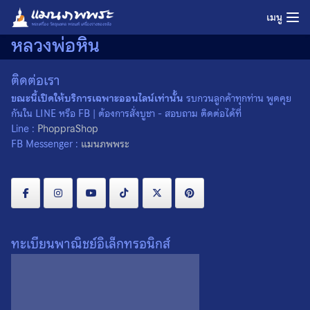
Skip
เมนู
to
หลวงพ่อหิน
content
ติดต่อเรา
ขณะนี้เปิดให้บริการเฉพาะออนไลน์เท่านั้น
รบกวนลูกค้าทุกท่าน พูดคุย
กันใน LINE หรือ FB | ต้องการสั่งบูชา - สอบถาม ติดต่อได้ที่
Line :
PhoppraShop
FB Messenger :
แมนภพพระ
ทะเบียนพาณิชย์อิเล็กทรอนิกส์
เหรียญกลมเล็ก รุ่น 1 หลวง
พ่อหิน หลวงพ่อบุญธรรม วัด
ศรัทธาภิรม จ.สิงห์บุรี 2519
200