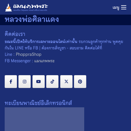
Skip
เมนู
to
หลวงพ่อศิลาแดง
content
ติดต่อเรา
ขณะนี้เปิดให้บริการเฉพาะออนไลน์เท่านั้น
รบกวนลูกค้าทุกท่าน พูดคุย
กันใน LINE หรือ FB | ต้องการสั่งบูชา - สอบถาม ติดต่อได้ที่
Line :
PhoppraShop
FB Messenger :
แมนภพพระ
ทะเบียนพาณิชย์อิเล็กทรอนิกส์
เหรียญพระประธาน หลวงพ่อ
เหรียญพระประธาน หลวงพ่อ
ศิลาแดง วัดคงคา จ.นนทบุรี ปี
ศิลาแดง วัดคงคา จ.นนทบุรี ปี
2536 เหรียญที่ 3
2536 เหรียญที่ 2
0
0