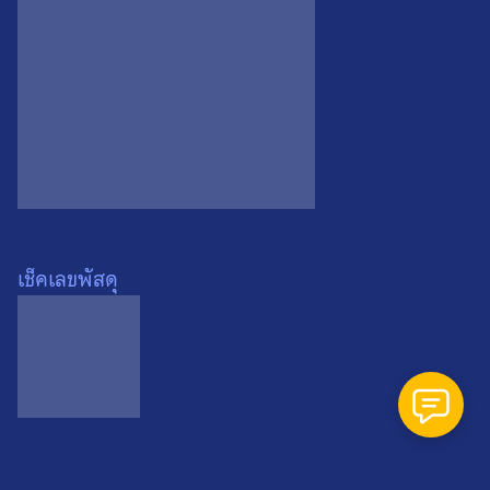
Search
Search
for:
เหรียญพระประธาน หลวงพ่อ
เช็คเลขพัสดุ
ศิลาแดง วัดคงคา จ.นนทบุรี ปี
2536 เหรียญที่ 1
0