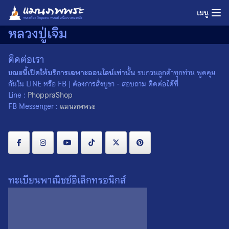
Skip
เมนู
to
หลวงปู่เจิม
content
ติดต่อเรา
ขณะนี้เปิดให้บริการเฉพาะออนไลน์เท่านั้น
รบกวนลูกค้าทุกท่าน พูดคุย
กันใน LINE หรือ FB | ต้องการสั่งบูชา - สอบถาม ติดต่อได้ที่
Line :
PhoppraShop
FB Messenger :
แมนภพพระ
ทะเบียนพาณิชย์อิเล็กทรอนิกส์
พระผงรูปเหมือน หลวงปู่เจิม
วัดหนองน้ำขุ่น จ.ระยอง ปี
2538
300