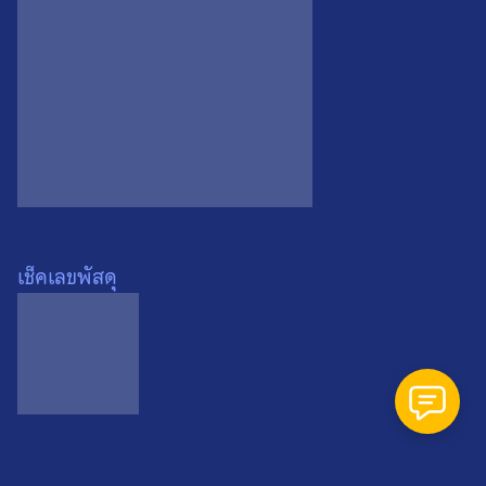
Search
Search
for:
เหรียญหลวงปู่ดู่ วัดสะแก
เช็คเลขพัสดุ
จ.อยุธยา ปี 2534 เหรียญที่ 1
0