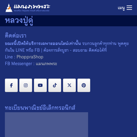
Skip
เมนู
to
หลวงปู่ดู่
content
ติดต่อเรา
ขณะนี้เปิดให้บริการเฉพาะออนไลน์เท่านั้น
รบกวนลูกค้าทุกท่าน พูดคุย
กันใน LINE หรือ FB | ต้องการสั่งบูชา - สอบถาม ติดต่อได้ที่
Line :
PhoppraShop
FB Messenger :
แมนภพพระ
ทะเบียนพาณิชย์อิเล็กทรอนิกส์
เหรียญหลวงปู่ดู่ วัดสะแก
พระผงจักรพรรดิ์ พิมพ์หลวงปู่
จ.อยุธยา ปี 2534 เหรียญที่ 2
ดู่ หลวงตาม้า วัดถ้ำเมืองนะ
จ.เชียงใหม่ องค์ที่ 1
0
0