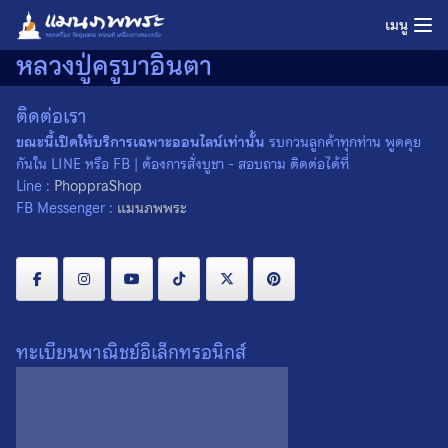
Skip
เมนู
to
หลวงปู่ครูบาอินตา
content
ติดต่อเรา
ขณะนี้เปิดให้บริการเฉพาะออนไลน์เท่านั้น
รบกวนลูกค้าทุกท่าน พูดคุย
กันใน LINE หรือ FB | ต้องการสั่งบูชา - สอบถาม ติดต่อได้ที่
Line :
PhoppraShop
FB Messenger :
แมนภพพระ
ทะเบียนพาณิชย์อิเล็กทรอนิกส์
ล็อกเก็ตรูปถ่าย หลวงปู่ครูบา
อินตา วัดห้วยไซ จ.ลำพูน ปี
2536
0