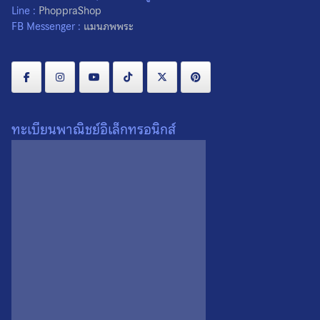
Line :
PhoppraShop
FB Messenger :
แมนภพพระ
ทะเบียนพาณิชย์อิเล็กทรอนิกส์
เหรียญพระกริ่งศรีสังวาลย์
พระชัยวัฒน์สมเด็จย่า ฉลอง
สมเด็จย่า จ.กรุงเทพฯ ปี 2515
พระชนมายุ 90 พรรษา ปี
เหรียญที่ 1
2533 องค์ที่ 2
Search
0
0
Search
for: