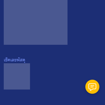
Search
Search
for:
เช็คเลขพัสดุ
พระพิมพ์สมเด็จปรกโพธิ์
หลวงพ่อวัดไร่ขิง วัดไร่ขิง
จ.นครปฐม ปี 2554 องค์ที่ 1
0