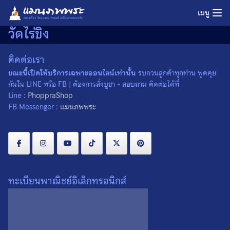
Skip
เมนู
to
วัดไร่ขิง
content
ติดต่อเรา
ขณะนี้เปิดให้บริการเฉพาะออนไลน์เท่านั้น
รบกวนลูกค้าทุกท่าน พูดคุย
กันใน LINE หรือ FB | ต้องการสั่งบูชา - สอบถาม ติดต่อได้ที่
Line :
PhoppraShop
FB Messenger :
แมนภพพระ
ทะเบียนพาณิชย์อิเล็กทรอนิกส์
ผ้ายันต์สองสายน้ำ หลวงพ่อ
ผ้ายันต์สองสายน้ำ หลวงพ่อ
วัดไร่ขิง ท้าวเวสสุวรรณ วัดไร่
วัดไร่ขิง ท้าวเวสสุวรรณ วัดไร่
ขิง จ.นครปฐม ปี 2564 ผืนที่
ขิง จ.นครปฐม ปี 2564 ผืนที่ 1
2
0
0