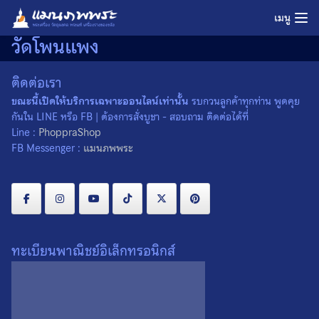
Skip
เมนู
to
วัดโพนแพง
content
ติดต่อเรา
ขณะนี้เปิดให้บริการเฉพาะออนไลน์เท่านั้น
รบกวนลูกค้าทุกท่าน พูดคุย
กันใน LINE หรือ FB | ต้องการสั่งบูชา - สอบถาม ติดต่อได้ที่
Line :
PhoppraShop
FB Messenger :
แมนภพพระ
ทะเบียนพาณิชย์อิเล็กทรอนิกส์
พระปิดตามหาอุตม์ ฝังเหล็ก
ขนันผี หลวงปู่ลุน วัดโพนแพง
จ.ขอนแก่น
0