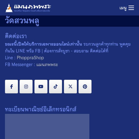
Skip
เมนู
to
วัดสวนพลู
content
ติดต่อเรา
ขณะนี้เปิดให้บริการเฉพาะออนไลน์เท่านั้น
รบกวนลูกค้าทุกท่าน พูดคุย
กันใน LINE หรือ FB | ต้องการสั่งบูชา - สอบถาม ติดต่อได้ที่
Line :
PhoppraShop
FB Messenger :
แมนภพพระ
ทะเบียนพาณิชย์อิเล็กทรอนิกส์
พระปิดตามหาลาภ รุ่น 1 วัด
สวนพลู จ.กรุงเทพฯ ปี 2536
300