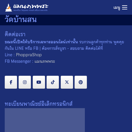
Skip
เมนู
to
วัดบ้านสน
content
ติดต่อเรา
ขณะนี้เปิดให้บริการเฉพาะออนไลน์เท่านั้น
รบกวนลูกค้าทุกท่าน พูดคุย
กันใน LINE หรือ FB | ต้องการสั่งบูชา - สอบถาม ติดต่อได้ที่
Line :
PhoppraShop
FB Messenger :
แมนภพพระ
ทะเบียนพาณิชย์อิเล็กทรอนิกส์
พระปิดตามือใบโพธิ์ หลวงปู่
สรวง ออกวัดบ้านสน
จ.สุรินทร์ สร้างราวปี 2510
0