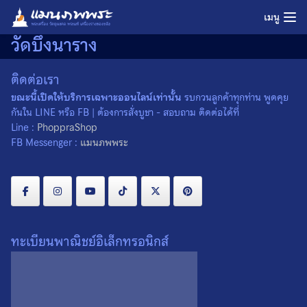
Skip
เมนู
to
วัดบึงนาราง
content
ติดต่อเรา
ขณะนี้เปิดให้บริการเฉพาะออนไลน์เท่านั้น
รบกวนลูกค้าทุกท่าน พูดคุย
กันใน LINE หรือ FB | ต้องการสั่งบูชา - สอบถาม ติดต่อได้ที่
Line :
PhoppraShop
FB Messenger :
แมนภพพระ
ทะเบียนพาณิชย์อิเล็กทรอนิกส์
เหรียญขวัญถุง หลวงพ่อสุโข
วัดบึงนาราง จ.พิจิตร ปี 2540
300