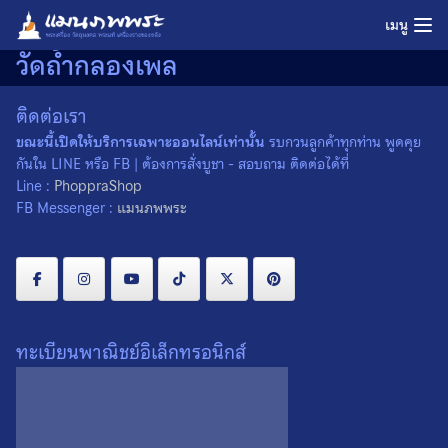
Skip
เมนู
to
วัดถ้ำกลองเพล
content
ติดต่อเรา
ขณะนี้เปิดให้บริการเฉพาะออนไลน์เท่านั้น
รบกวนลูกค้าทุกท่าน พูดคุย
กันใน LINE หรือ FB | ต้องการสั่งบูชา - สอบถาม ติดต่อได้ที่
Line :
PhoppraShop
FB Messenger :
แมนภพพระ
ทะเบียนพาณิชย์อิเล็กทรอนิกส์
เหรียญหลวงปู่ขาว วัดถ้ำกลอง
เพล ออกวัดศีลขันธาราม
จ.อ่างทอง ปี 2521
0