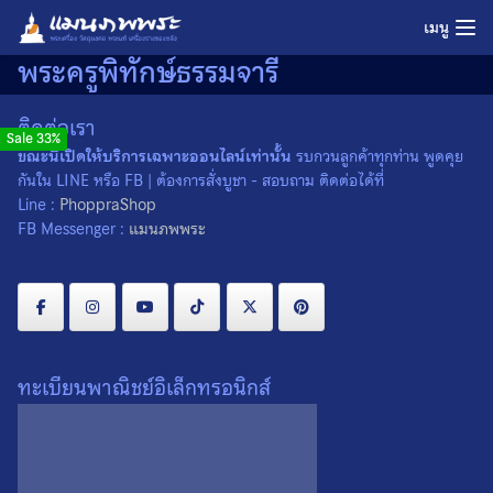
Skip
เมนู
to
พระครูพิทักษ์ธรรมจารี
content
ติดต่อเรา
Sale 33%
ขณะนี้เปิดให้บริการเฉพาะออนไลน์เท่านั้น
รบกวนลูกค้าทุกท่าน พูดคุย
กันใน LINE หรือ FB | ต้องการสั่งบูชา - สอบถาม ติดต่อได้ที่
Line :
PhoppraShop
FB Messenger :
แมนภพพระ
ทะเบียนพาณิชย์อิเล็กทรอนิกส์
เหรียญพระครูพิทักษ์ธรรมจารี
วัดแหลมสน จ.ชุมพร
Original
Current
200
price
price
300
was:
is: