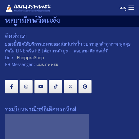
Skip
เมนู
to
พญายักษ์วัดแจ้ง
content
ติดต่อเรา
ขณะนี้เปิดให้บริการเฉพาะออนไลน์เท่านั้น
รบกวนลูกค้าทุกท่าน พูดคุย
กันใน LINE หรือ FB | ต้องการสั่งบูชา - สอบถาม ติดต่อได้ที่
Line :
PhoppraShop
FB Messenger :
แมนภพพระ
ทะเบียนพาณิชย์อิเล็กทรอนิกส์
เหรียญรุ่นแรก พญายักษ์วัด
แจ้ง พิมพ์ใหญ่ วัดอรุณ
ราชวราราม จ.กรุงเทพฯ ปี
2564 เหรียญที่ 1
0