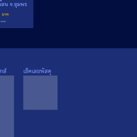
มสน จ.ชุมพร
inal
Current
0
ce
price
0
:
is:
 ฿.
200 ฿.
กส์
เช็คเลขพัสดุ