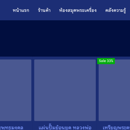
หน้าแรก
ร้านค้า
ห้องสมุดพระเครื่อง
คลังความรู้
Sale 33%
ะพุทธมงคล
แผ่นปั๊มย้อนยุค หลวงพ่อ
เหรียญพระคร