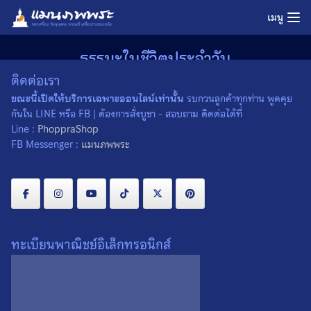
Skip
เมนู
to
content
ธรรมะในชีวิตประจำวัน
ติดต่อเรา
Home
»
ธรรมะในชีวิตประจำวัน
ขณะนี้เปิดให้บริการเฉพาะออนไลน์เท่านั้น
รบกวนลูกค้าทุกท่าน พูดคุย
09/09/2022
admin
ธรรมะในชีวิตประจำวัน
,
มุมธรรมะ
กันใน LINE หรือ FB | ต้องการสั่งบูชา - สอบถาม ติดต่อได้ที่
Line :
PhoppraShop
FB Messenger :
แมนภพพระ
ทะเบียนพาณิชย์อิเล็กทรอนิกส์